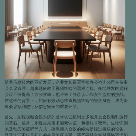
随着信息技术的不断发展，企业尤其是写字楼办公咨询公司在董事
会会议管理上越来越依赖于视频终端的远程连接。多地并发的远程
会议不仅提高了办公效率，也带来了登录认证和安全监控的挑战。
在这样的背景下，如何有效动态核查视频终端的登录身份，成为保
障会议顺利进行及信息安全的重要环节。
首先，远程视频会议系统的登录认证机制是多地并发会议顺利运行
的基石。通常，系统会采用多因素认证，包括账号密码、生物识别
以及动态验证码等方式，确保接入会议的终端是经过授权的设备。
登录认证不仅是初步的身份验证步骤，还需要结合实时网络环境和