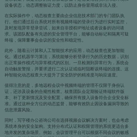
设备状态，动态调整验证力度，以防止身份冒用或非法入侵。
在实际操作中，动态核查主要由企业信息技术部门的专门团队执
行。他们通过后台系统对所有视频终端的登录行为进行实时监控，
及时发现异常登录尝试，如来自非授权IP地址或者设备的访问请
求。该团队配备有先进的安全管理平台，能够自动标记和隔离可疑
终端，保障董事会会议的安全性和稳定性。
此外，随着云计算和人工智能技术的应用，动态核查也更加智能
化。通过机器学习算法，系统能够分析登录行为的历史数据，识别
出正常操作模式与异常模式的区别。一旦检测到异常行为，系统会
自动触发警报，并要求进行二次认证或临时阻断该终端的连接。这
种智能化动态核查大大提升了安全防护的精准度与响应速度。
值得注意的是，多地远程会议中视频终端的管理不仅限于身份认
证，还涉及设备的合规性检查。核查团队会定期验证终端软件版
本、补丁更新情况及安全配置，确保所有接入设备符合企业安全标
准。通过这种全方位的动态监督，能够有效防止因设备漏洞导致的
信息泄露风险。
同时，写字楼办公咨询公司在选择视频会议解决方案时，也会考虑
系统本身的安全架构。支持分布式认证和权限管理的系统更适合多
地并发的复杂场景。例如，会议管理平台可以根据不同会议的敏感