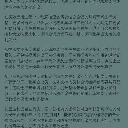
等级，灵活设置登录权限和认证流程，确保只有经过严格核查的终
端能够接入关键会议。
在实际应用过程中，动态核查还需要结合会议的时间节点进行调
整。会议日当天，登录认证的核查频率通常会加大，尤其是在会议
开始前后，这段时间是非法登录风险较高的时段。通过加强实时监
控和快速响应机制，保障会议流程不被打断，保障董事会决策的顺
利完成。
从技术支持角度来看，动态核查的责任主体不仅仅是企业内部的IT
团队，还包括视频会议平台提供商。平台商提供的安全服务通常涵
盖登录日志记录、异常行为分析及远程终端管理等功能，协助企业
实现多层次的身份验证和安全管控，形成内外结合的安全防线。
企业在实际操作中，应制定详细的远程会议安全管理制度，明确各
方职责分工。董事会成员、技术支持人员和会议组织者需要共同配
合，定期进行安全培训和演练，提升整体安全意识和应急处置能
力。只有这样，才能在多地远程会议中高效实施动态核查，确保会
议数据的保密性和完整性。
以宏达利德园区为例，该办公楼内的咨询公司通常配备高标准的网
络安全设施和专业的IT支持团队，能够实现对视频终端登录的全天
候动态核查。这种环境有助于保障多地并发会议的顺利进行，也为
其他写字楼办公环境提供了示范效应。