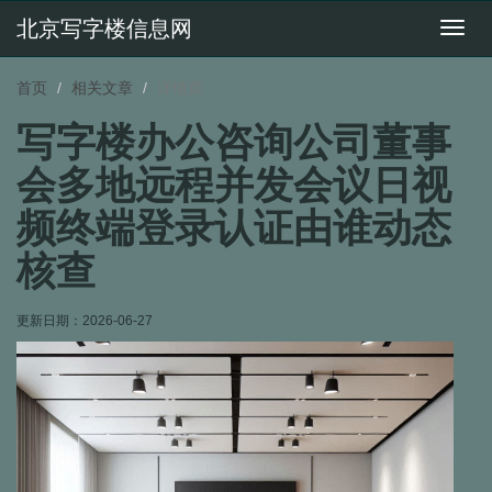
北京写字楼信息网
切
换
导
首页
相关文章
详情页
航
写字楼办公咨询公司董事
会多地远程并发会议日视
频终端登录认证由谁动态
核查
更新日期：
2026-06-27